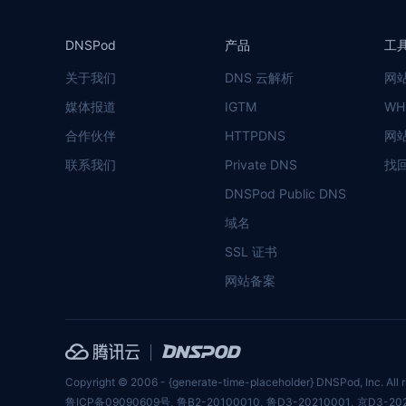
DNSPod
产品
工
关于我们
DNS 云解析
网
媒体报道
IGTM
WH
合作伙伴
HTTPDNS
网
联系我们
Private DNS
找
DNSPod Public DNS
域名
SSL 证书
网站备案
Copyright © 2006 - {generate-time-placeholder} DNSPod, Inc. All r
鲁ICP备09090609号
,
鲁B2-20100010
,
鲁D3-20210001
,
京D3-20