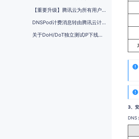
【重要升级】腾讯云为所有用户开启登录保护MFA多因素认证通知
DNSPod计费消息转由腾讯云计费侧统一发送
关于DoH/DoT独立测试IP下线的公告
3、
DN