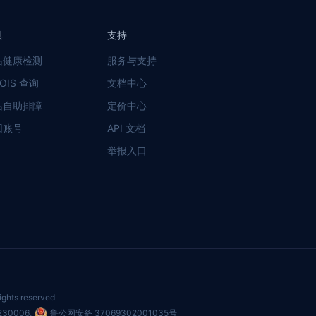
具
支持
站健康检测
服务与支持
OIS 查询
文档中心
站自助排障
定价中心
回账号
API 文档
举报入口
ights reserved
230006
,
鲁公网安备 37069302001035号