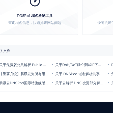
DNSPod 域名检测工具
查询域名信息，快速排查网站问题
快速判断
关文档
关于免费版公共解析 Public DNS 部分海外线路访问失败的公告
关于DoH/DoT独立测试IP下线的公告
【重要升级】腾讯云为所有用户开启登录保护MFA多因素认证通知
关于 DNSPod 域名解析共享增加强制 MFA 校验的通知
腾讯云DNSPod国际站旗舰版套餐价格调整通知
关于云解析 DNS 变更部分解析线路名称通知