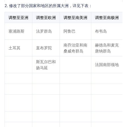
托克劳群岛
托克劳
2. 修改了部分国家和地区的所属大洲，详见下表：
土尔其
土耳其
调整至亚洲
调整至欧洲
调整至南美洲
调整至南极洲
梵蒂岗
梵蒂冈
塞浦路斯
法罗群岛
阿鲁巴
布韦岛
圣文森特和格陵纳丁斯
圣文森特和格林纳丁斯
南乔治亚和南
赫德岛和麦克
英属维京群岛
英属维尔京群岛
土耳其
直布罗陀
桑威奇群岛
唐纳群岛
美属维京群岛
美属维尔京群岛
斯瓦尔巴和
法国南部领地
扬马延
瓦努阿鲁
瓦努阿图
瓦里斯和福图纳群岛
瓦利斯和富图纳群岛
西萨摩亚
萨摩亚
查谟-克什米尔邦
查谟和克什米尔邦
歌华有线
北京歌华有线
维实嘉业
北京维实嘉业