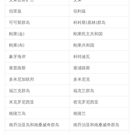
伯里兹
伯利兹
可可斯群岛
科科斯(基林)群岛
刚果(金)
刚果民主共和国
刚果(布)
刚果共和国
象牙海岸
科特迪瓦
塞普路斯
塞浦路斯
多米尼加联邦
多米尼克
福兰克群岛
福克兰群岛
米克罗尼西亚
密克罗尼西亚
格陵兰岛
格陵兰
南乔治亚岛和南桑威奇群岛
南乔治亚和南桑威奇群岛