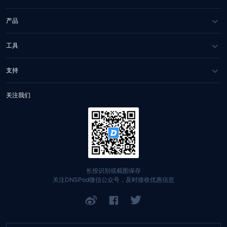
关于我们
产品
媒体报道
DNS 云解析
工具
合作伙伴
IGTM
网站健康检测
支持
联系我们
HTTPDNS
WHOIS 查询
服务与支持
关注我们
Private DNS
网站自助排障
文档中心
DNSPod Public DNS
找回账号
定价中心
域名
API 文档
长按识别或截图保存
关注DNSPod微信公众号，及时接收优惠信息
SSL 证书
举报入口
网站备案