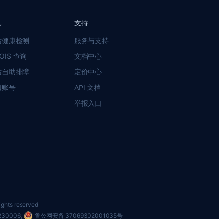
具
支持
站健康检测
服务与支持
OIS 查询
文档中心
站自助排障
定价中心
回账号
API 文档
举报入口
ights reserved
230006
,
鲁公网安备 37069302001035号