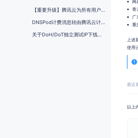
网
青
【重要升级】腾讯云为所有用户开启登录保护MFA多因素认证通知
广
DNSPod计费消息转由腾讯云计费侧统一发送
重
关于DoH/DoT独立测试IP下线的公告
上述
使用
最近更新
以上