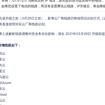
举例：121.51.0.0 为腾讯云的 IP 地址，原先会识别为运营商中的
如果您设置了电信的线路，而没有设置腾讯云线路，IP升级后，将会降级
完成升级之前（3月29日之前），新增云厂商线路仍将按照旧识别方式（运
将直接按照对应云厂商线路识别。
果上述解析线路调整对您业务存在影响，请在 2021年03月29日 升级前
新增线路如下：
讯云
里云
为云
度云
马逊云
Azure
东云
loud
山云