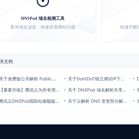
DNSPod 域名检测工具
查询域名信息，快速排查网站问题
快速判断
关文档
关于免费版公共解析 Public DNS 部分海外线路访问失败的公告
关于DoH/DoT独立测试IP下线的公告
【重要升级】腾讯云为所有用户开启登录保护MFA多因素认证通知
关于 DNSPod 域名解析共享增加强制 MFA 校验的通知
腾讯云DNSPod国际站旗舰版套餐价格调整通知
关于云解析 DNS 变更部分解析线路名称通知