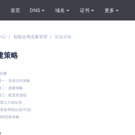
首页
DNS
域名
证书
更多
中心
智能全局流量管理
新建策略
建策略
步骤
骤一：登录访问策略
骤二：新建策略
骤三：配置资源组
置主力地址池
置备用地址池(可选)
源组切换策略：
述