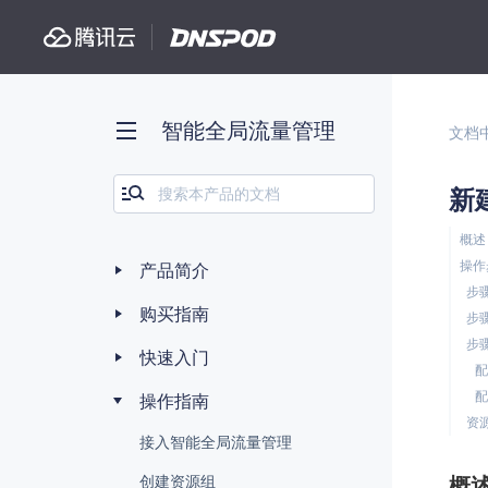
智能全局流量管理
文档
新
概述
操作
产品简介
步
购买指南
步
步
快速入门
配
配
操作指南
资
接入智能全局流量管理
创建资源组
概