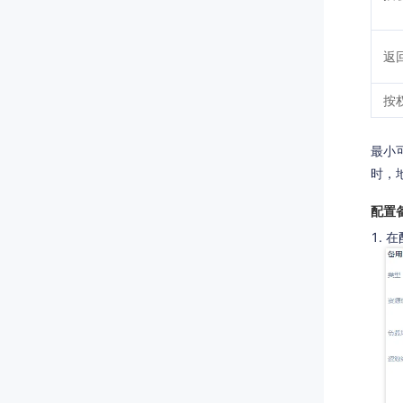
返
按
最小
时，
配置
在