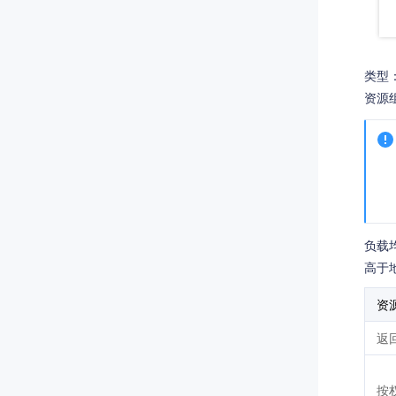
类型：
资源
负载
高于
资
返
按