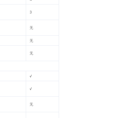
3
无
无
无
√
√
无