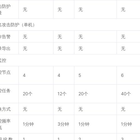
击防护
无
无
无
无
量
名攻击防护（单机）
作告警
无
无
无
无
录导出
无
无
无
无
监控
控节点
4
4
5
6
控任务
20个
12个
20个
40个
换方式
无
无
无
无
控频率
1分钟
3分钟
1分钟
1分钟
低
 IP 数
1
1
2
3