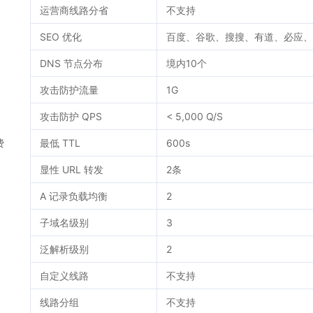
运营商线路分省
不支持
SEO 优化
百度、谷歌、搜搜、有道、必应、
DNS 节点分布
境内10个
攻击防护流量
1G
攻击防护 QPS
< 5,000 Q/S
费
最低 TTL
600s
显性 URL 转发
2条
A 记录负载均衡
2
子域名级别
3
泛解析级别
2
自定义线路
不支持
线路分组
不支持