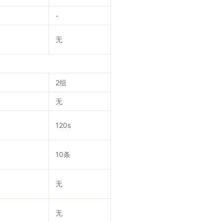
-
无
2组
无
120s
10条
无
无