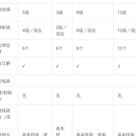
域名级
5级
3级
8级
12级
解析级
2级／
4级／混合
6级／混合
10级／混
混合
名绑定
6个
6个
8个
10个
量
合泛解
√
√
√
√
析线路
通/智能
无
无
无
无
析
能线路
分（境
）
基本
路细分
基本线路、搜
线
基本线路、搜索
基本线路