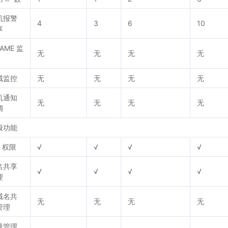
机报警
4
3
6
10
享
AME 监
无
无
无
无
域监控
无
无
无
无
机通知
无
无
无
无
调
级功能
I 权限
√
√
√
√
名共享
√
√
√
√
理
域名共
无
无
无
无
管理
量管理