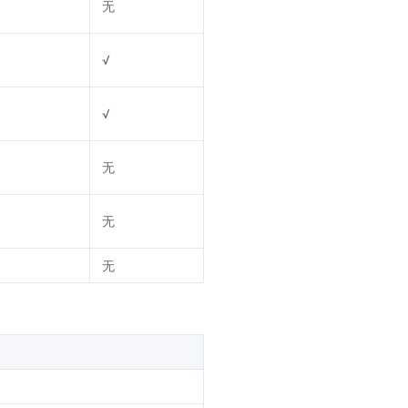
无
√
√
无
无
无