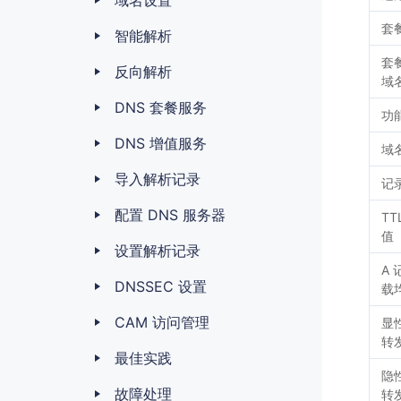
域名设置
套
智能解析
套
反向解析
域
DNS 套餐服务
功
DNS 增值服务
域
导入解析记录
记
配置 DNS 服务器
TT
值
设置解析记录
A 
DNSSEC 设置
载
CAM 访问管理
显性
转
最佳实践
隐性
故障处理
转