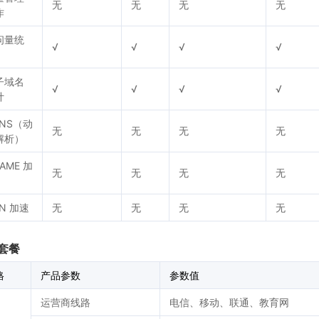
无
无
无
无
作
问量统
√
√
√
√
子域名
√
√
√
√
计
DNS（动
无
无
无
无
解析）
AME 加
无
无
无
无
N 加速
无
无
无
无
套餐
格
产品参数
参数值
运营商线路
电信、移动、联通、教育网