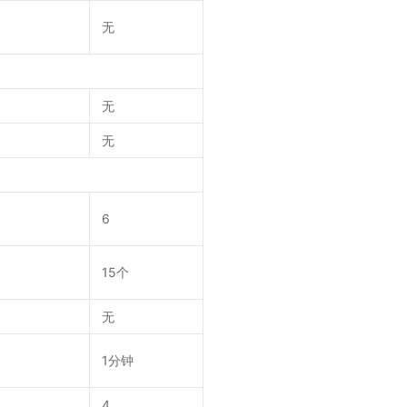
无
无
无
6
15个
无
1分钟
4