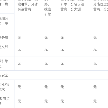
度（境
索引擎、分省
路、
引擎、分省份运
分省份运
）
份运营商
搜索
营商、分大洲
营商、分
引擎
路细分
度（境
）
路分组
无
无
无
无
定义线
无
无
无
无
索引擎
无
无
无
无
化
定安全
定性/容
无
无
无
无
要求
S 节点
无
无
无
无
量