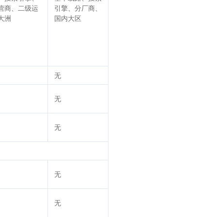
营商、二级运
引擎、分厂商、
大洲
国内大区
无
无
无
无
无