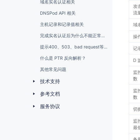
域名实名认证相关
攻
流
DNSPod API 相关
主机记录和记录值相关
域
完成实名认证后为什么不能正常解析？
操
提示400、503、bad request等错误
记
什么是 PTR 反向解析？
D 
其他常见问题
监
数
技术支持
监
参考文档
数
服务协议
切
监
最
备用