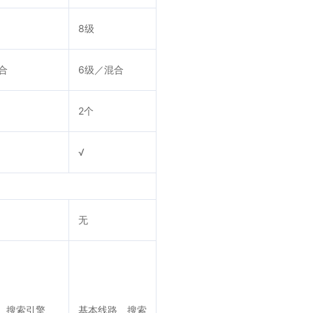
8级
合
6级／混合
2个
√
无
、搜索引擎、
基本线路、搜索