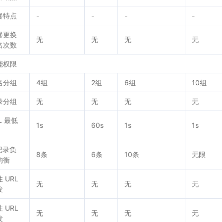
餐特点
-
-
-
-
餐更换
无
无
无
无
名次数
能权限
名分组
4组
2组
6组
10组
录分组
无
无
无
无
L 最低
1s
60s
1s
1s
记录负
8条
6条
10条
无限
均衡
 URL
无
无
无
无
发
 URL
无
无
无
无
发