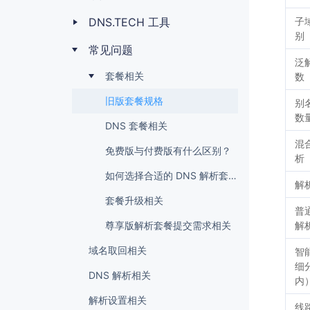
DNS.TECH 工具
子
别
常见问题
泛
套餐相关
数
旧版套餐规格
别
数
DNS 套餐相关
混
免费版与付费版有什么区别？
析
如何选择合适的 DNS 解析套餐？
解
套餐升级相关
普
尊享版解析套餐提交需求相关
解
域名取回相关
智
细
DNS 解析相关
内
解析设置相关
线