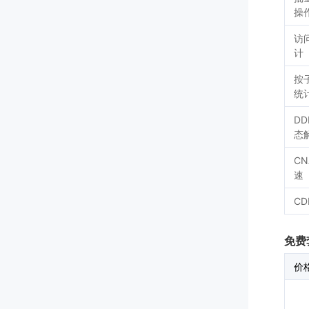
操
访
计
按
统
D
态
CN
速
CD
免费
价