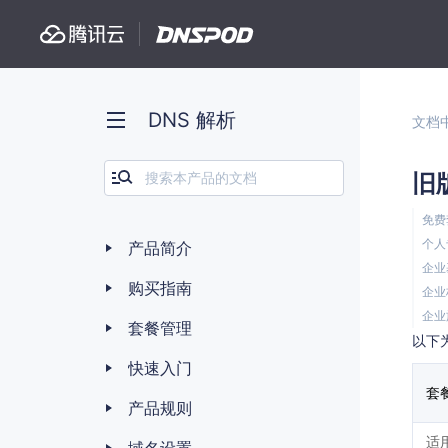
DNS 解析
文档
旧
免费
个人
产品简介
企业
购买指南
企业
企业
套餐管理
以下
快速入门
套
产品规则
适