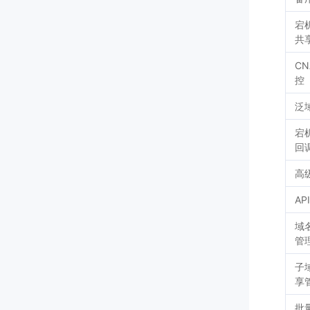
宕
共
CN
控
泛
宕
回
高
AP
域
管
子
享
批