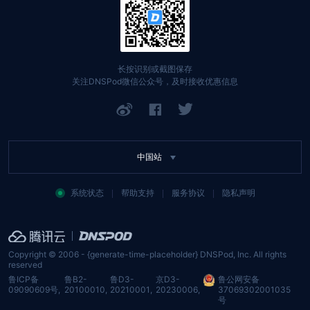
DNSPod Public DNS
找回账号
定价中心
域名
API 文档
长按识别或截图保存
关注DNSPod微信公众号，及时接收优惠信息
SSL 证书
举报入口
网站备案
中国站
系统状态
帮助支持
服务协议
隐私声明
Copyright © 2006 - {generate-time-placeholder} DNSPod, Inc. All rights
reserved
鲁ICP备
鲁B2-
鲁D3-
京D3-
鲁公网安备
09090609号
,
20100010
,
20210001
,
20230006
,
37069302001035
号