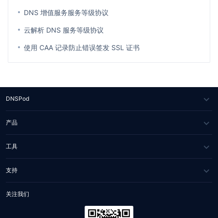
DNS 增值服务服务等级协议
云解析 DNS 服务等级协议
使用 CAA 记录防止错误签发 SSL 证书
DNSPod
关于我们
产品
媒体报道
DNS 云解析
工具
合作伙伴
IGTM
网站健康检测
支持
联系我们
HTTPDNS
WHOIS 查询
服务与支持
关注我们
Private DNS
网站自助排障
文档中心