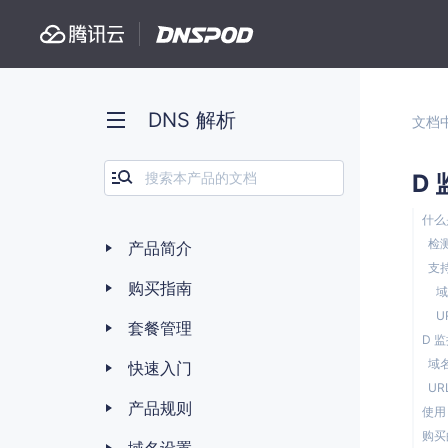
DNS 解析
文档
D
什么
检
产品简介
支
购买指南
域
U
套餐管理
D 
域
快速入门
UR
产品规则
使用
购买