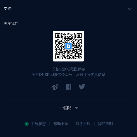
合作伙伴
IGTM
网站健康检测
支持
联系我们
HTTPDNS
WHOIS 查询
服务与支持
关注我们
Private DNS
网站自助排障
文档中心
DNSPod Public DNS
找回账号
定价中心
域名
API 文档
长按识别或截图保存
关注DNSPod微信公众号，及时接收优惠信息
SSL 证书
举报入口
网站备案
中国站
系统状态
帮助支持
服务协议
隐私声明