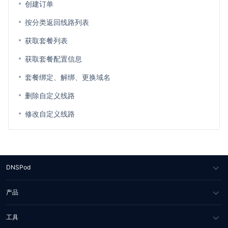
创建订单
按分类返回线路列表
获取套餐列表
获取套餐配置信息
套餐绑定、解绑、更换域名
删除自定义线路
修改自定义线路
DNSPod
关于我们
产品
媒体报道
DNS 云解析
工具