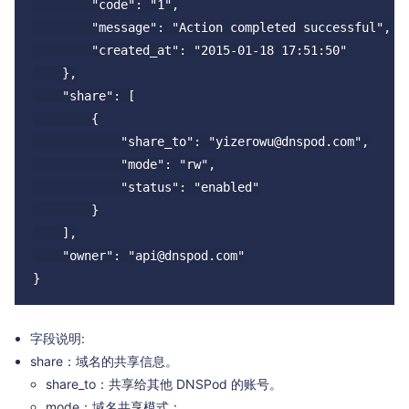
        "code": "1",

        "message": "Action completed successful",

        "created_at": "2015-01-18 17:51:50"

    },

    "share": [

        {

            "share_to": "yizerowu@dnspod.com",

            "mode": "rw",

            "status": "enabled"

        }

    ],

    "owner": "api@dnspod.com"

字段说明:
share：域名的共享信息。
share_to：共享给其他 DNSPod 的账号。
mode：域名共享模式：