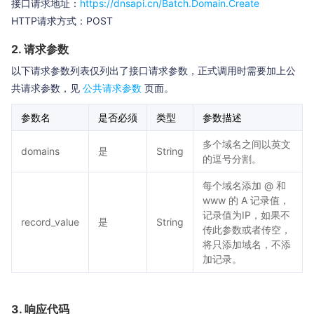
接口请求地址：
https://dnsapi.cn/Batch.Domain.Create
HTTP请求方式：POST
2. 请求参数
以下请求参数列表仅列出了接口请求参数，正式调用时需要加上公
共请求参数，见
公共请求参数
页面。
参数名
是否必须
类型
参数描述
多个域名之间以英文
domains
是
String
的逗号分割。
每个域名添加 @ 和
www 的 A 记录值，
记录值为IP，如果不
record_value
是
String
传此参数或者传空，
将只添加域名，不添
加记录。
3. 响应代码