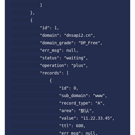
            ]

        },

        {

            "id": 1,

            "domain": "dnsapi2.cn",

            "domain_grade": "DP_Free",

            "err_msg": null,

            "status": "waiting",

            "operation": "plus",

            "records": [

                {

                    "id": 0,

                    "sub_domain": "www",

                    "record_type": "A",

                    "area": "默认",

                    "value": "11.22.33.45",

                    "ttl": 600,

                    "err_msg": null,
