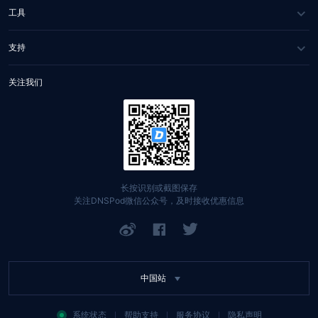
媒体报道
DNS 云解析
工具
合作伙伴
IGTM
网站健康检测
支持
联系我们
HTTPDNS
WHOIS 查询
服务与支持
关注我们
Private DNS
网站自助排障
文档中心
DNSPod Public DNS
找回账号
定价中心
域名
API 文档
长按识别或截图保存
关注DNSPod微信公众号，及时接收优惠信息
SSL 证书
举报入口
网站备案
中国站
系统状态
帮助支持
服务协议
隐私声明