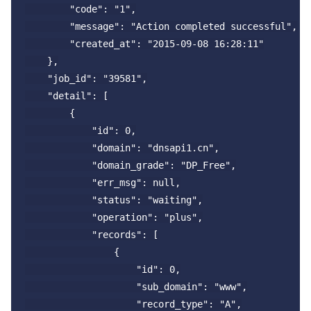
        "code": "1",

        "message": "Action completed successful",

        "created_at": "2015-09-08 16:28:11"

    },

    "job_id": "39581",

    "detail": [

        {

            "id": 0,

            "domain": "dnsapi1.cn",

            "domain_grade": "DP_Free",

            "err_msg": null,

            "status": "waiting",

            "operation": "plus",

            "records": [

                {

                    "id": 0,

                    "sub_domain": "www",

                    "record_type": "A",
