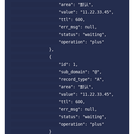
                    "area": "默认",

                    "value": "11.22.33.45",

                    "ttl": 600,

                    "err_msg": null,

                    "status": "waiting",

                    "operation": "plus"

                },

                {

                    "id": 1,

                    "sub_domain": "@",

                    "record_type": "A",

                    "area": "默认",

                    "value": "11.22.33.45",

                    "ttl": 600,

                    "err_msg": null,

                    "status": "waiting",

                    "operation": "plus"

                }
