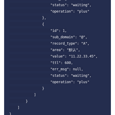
                    "status": "waiting",

                    "operation": "plus"

                },

                {

                    "id": 1,

                    "sub_domain": "@",

                    "record_type": "A",

                    "area": "默认",

                    "value": "11.22.33.45",

                    "ttl": 600,

                    "err_msg": null,

                    "status": "waiting",

                    "operation": "plus"

                }

            ]

        }

    ]
